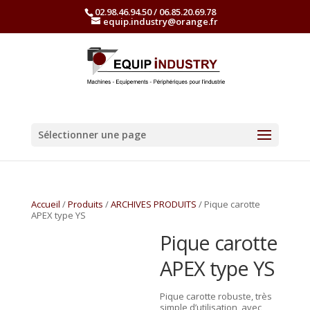
02.98.46.94.50 / 06.85.20.69.78
equip.industry@orange.fr
Sélectionner une page
Accueil
/
Produits
/
ARCHIVES PRODUITS
/ Pique carotte
APEX type YS
Pique carotte
APEX type YS
Pique carotte robuste, très
simple d’utilisation, avec