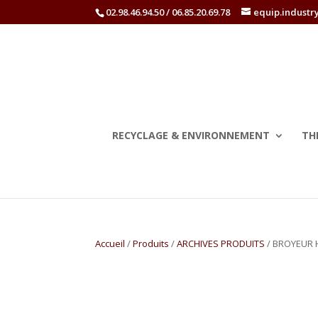
02.98.46.94.50 / 06.85.20.69.78
equip.industr
RECYCLAGE & ENVIRONNEMENT
TH
Accueil
/
Produits
/
ARCHIVES PRODUITS
/ BROYEUR 