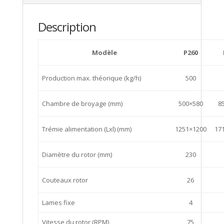
Description
Modèle
P260
Production max. théorique (kg/h)
500
Chambre de broyage (mm)
500×580
8
Trémie alimentation (Lxl) (mm)
1251×1200
17
Diamètre du rotor (mm)
230
Couteaux rotor
26
Lames fixe
4
Vitesse du rotor (RPM)
75