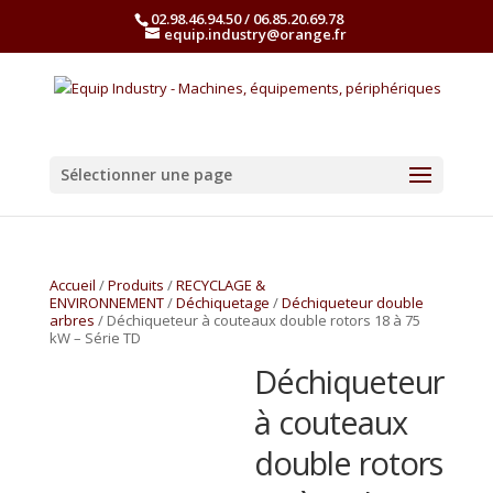
02.98.46.94.50 / 06.85.20.69.78
equip.industry@orange.fr
Sélectionner une page
Accueil
/
Produits
/
RECYCLAGE &
ENVIRONNEMENT
/
Déchiquetage
/
Déchiqueteur double
arbres
/ Déchiqueteur à couteaux double rotors 18 à 75
kW – Série TD
Déchiqueteur
à couteaux
double rotors