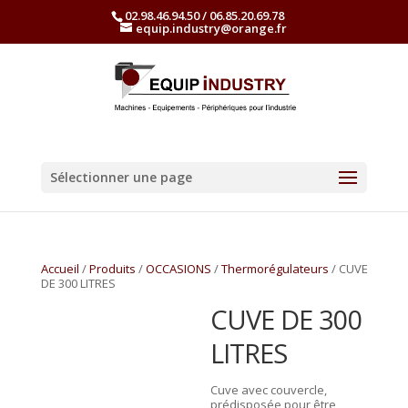
02.98.46.94.50 / 06.85.20.69.78
equip.industry@orange.fr
Sélectionner une page
Accueil
/
Produits
/
OCCASIONS
/
Thermorégulateurs
/ CUVE
DE 300 LITRES
CUVE DE 300
LITRES
Cuve avec couvercle,
prédisposée pour être