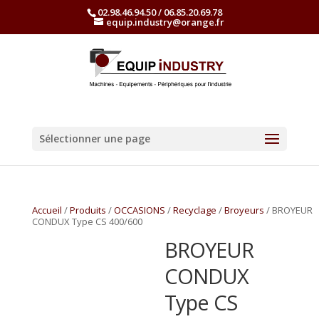
02.98.46.94.50 / 06.85.20.69.78
equip.industry@orange.fr
Sélectionner une page
Accueil
/
Produits
/
OCCASIONS
/
Recyclage
/
Broyeurs
/ BROYEUR
CONDUX Type CS 400/600
BROYEUR
CONDUX
Type CS