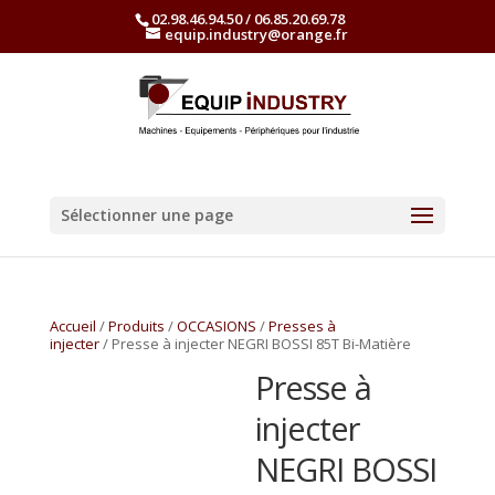
02.98.46.94.50 / 06.85.20.69.78
equip.industry@orange.fr
Sélectionner une page
Accueil
/
Produits
/
OCCASIONS
/
Presses à
injecter
/ Presse à injecter NEGRI BOSSI 85T Bi-Matière
Presse à
injecter
NEGRI BOSSI