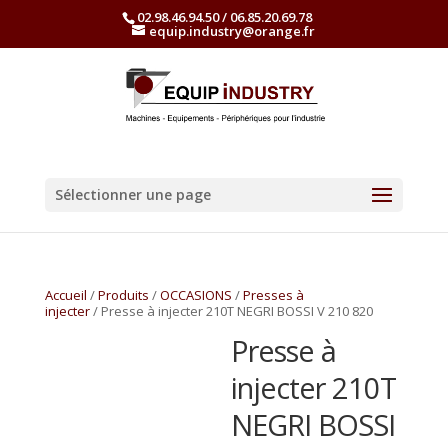
02.98.46.94.50 / 06.85.20.69.78
equip.industry@orange.fr
Sélectionner une page
Accueil
/
Produits
/
OCCASIONS
/
Presses à
injecter
/ Presse à injecter 210T NEGRI BOSSI V 210 820
Presse à
injecter 210T
NEGRI BOSSI