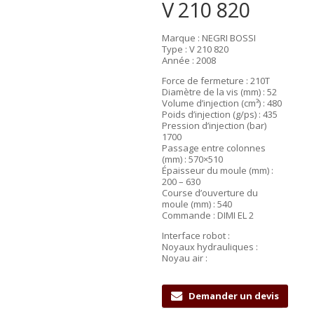
V 210 820
Marque : NEGRI BOSSI
Type : V 210 820
Année : 2008
Force de fermeture : 210T
Diamètre de la vis (mm) : 52
Volume d’injection (cm³) : 480
Poids d’injection (g/ps) : 435
Pression d’injection (bar)
1700
Passage entre colonnes
(mm) : 570×510
Épaisseur du moule (mm) :
200 – 630
Course d’ouverture du
moule (mm) : 540
Commande : DIMI EL 2
Interface robot :
Noyaux hydrauliques :
Noyau air :
Demander un devis