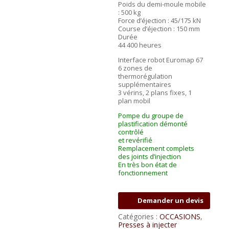
Poids du demi-moule mobile
: 500 kg
Force d’éjection : 45/175 kN
Course d’éjection : 150 mm
Durée
44 400 heures
Interface robot Euromap 67
6 zones de
thermorégulation
supplémentaires
3 vérins, 2 plans fixes, 1
plan mobil
Pompe du groupe de
plastification démonté
contrôlé
et revérifié
Remplacement complets
des joints d’injection
En très bon état de
fonctionnement
Demander un devis
Catégories :
OCCASIONS
,
Presses à injecter