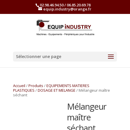
02.98.46.94.50 / 06.85.20.69.78
equip.industry@orange.fr
Sélectionner une page
Accueil
/
Produits
/
EQUIPEMENTS MATIERES
PLASTIQUES
/
DOSAGE ET MELANGE
/ Mélangeur maître
séchant
Mélangeur
maître
séchant