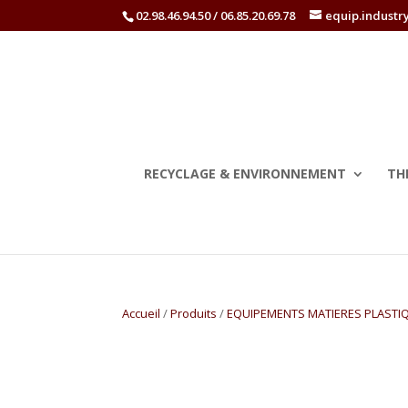
02.98.46.94.50 / 06.85.20.69.78
equip.industr
RECYCLAGE & ENVIRONNEMENT
TH
Accueil
/
Produits
/
EQUIPEMENTS MATIERES PLASTI