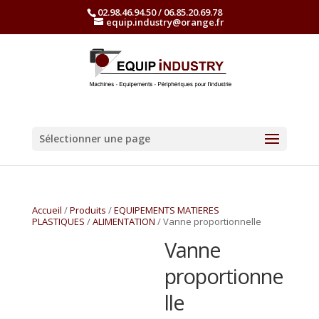
02.98.46.94.50 / 06.85.20.69.78
equip.industry@orange.fr
Sélectionner une page
Accueil
/
Produits
/
EQUIPEMENTS MATIERES
PLASTIQUES
/
ALIMENTATION
/ Vanne proportionnelle
Vanne
proportionne
lle