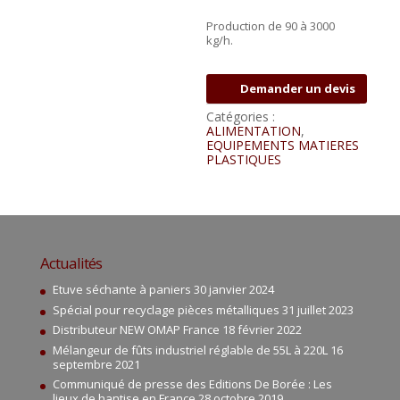
Production de 90 à 3000
kg/h.
Demander un devis
Catégories :
ALIMENTATION
,
EQUIPEMENTS MATIERES
PLASTIQUES
Actualités
Etuve séchante à paniers
30 janvier 2024
Spécial pour recyclage pièces métalliques
31 juillet 2023
Distributeur NEW OMAP France
18 février 2022
Mélangeur de fûts industriel réglable de 55L à 220L
16
septembre 2021
Communiqué de presse des Editions De Borée : Les
lieux de hantise en France
28 octobre 2019