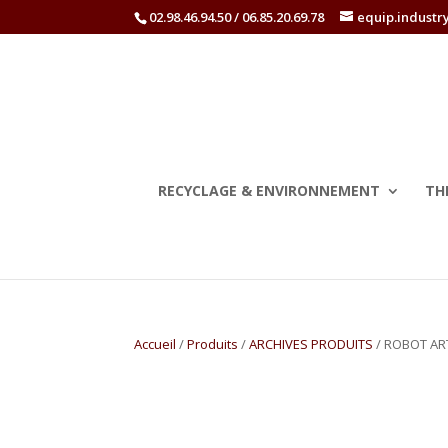
02.98.46.94.50 / 06.85.20.69.78
equip.industr
RECYCLAGE & ENVIRONNEMENT
TH
Accueil
/
Produits
/
ARCHIVES PRODUITS
/ ROBOT ART