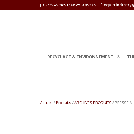
02.98.46.94.50 / 06.85.20.69.78
equip.industry
RECYCLAGE & ENVIRONNEMENT
TH
Accueil
/
Produits
/
ARCHIVES PRODUITS
/ PRESSE A 