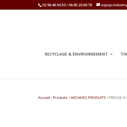
02.98.46.94.50 / 06.85.20.69.78
equip.industr
RECYCLAGE & ENVIRONNEMENT
TH
Accueil
/
Produits
/
ARCHIVES PRODUITS
/ PRESSE A 