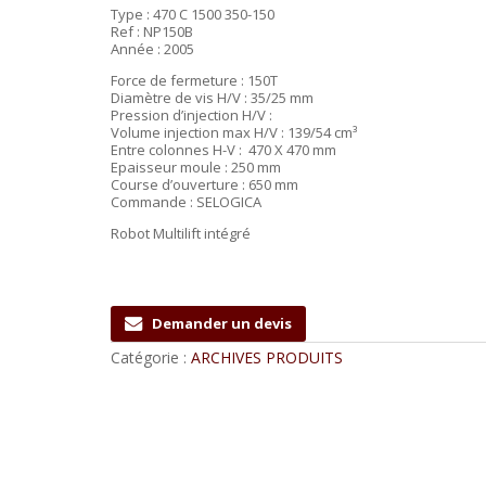
Type : 470 C 1500 350-150
Ref : NP150B
Année : 2005
Force de fermeture : 150T
Diamètre de vis H/V : 35/25 mm
Pression d’injection H/V :
Volume injection max H/V : 139/54 cm³
Entre colonnes H-V : 470 X 470 mm
Epaisseur moule : 250 mm
Course d’ouverture : 650 mm
Commande : SELOGICA
Robot Multilift intégré
Demander un devis
Catégorie :
ARCHIVES PRODUITS