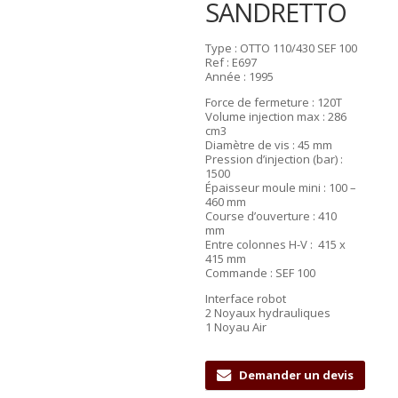
SANDRETTO
Type : OTTO 110/430 SEF 100
Ref : E697
Année : 1995
Force de fermeture : 120T
Volume injection max : 286
cm3
Diamètre de vis : 45 mm
Pression d’injection (bar) :
1500
Épaisseur moule mini : 100 –
460 mm
Course d’ouverture : 410
mm
Entre colonnes H-V : 415 x
415 mm
Commande : SEF 100
Interface robot
2 Noyaux hydrauliques
1 Noyau Air
Demander un devis