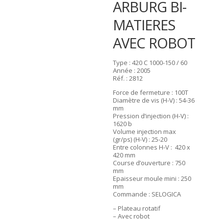
ARBURG BI-
MATIERES
AVEC ROBOT
Type : 420 C 1000-150 / 60
Année : 2005
Réf. : 2812
Force de fermeture : 100T
Diamètre de vis (H-V) : 54-36
mm
Pression d’injection (H-V) :
1620 b
Volume injection max
(gr/ps) (H-V) : 25-20
Entre colonnes H-V : 420 x
420 mm
Course d’ouverture : 750
mm
Epaisseur moule mini : 250
mm
Commande : SELOGICA
– Plateau rotatif
– Avec robot