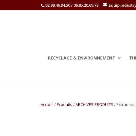
02.98.46.94.50 / 06.85.20.69.78
equip.industr
RECYCLAGE & ENVIRONNEMENT
TH
Accueil
/
Produits
/
ARCHIVES PRODUITS
/ Extrudeus