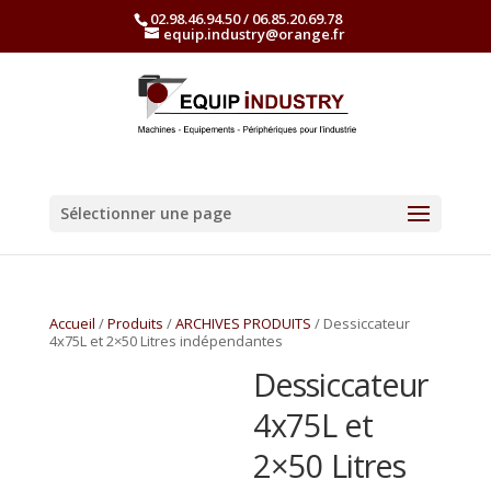
02.98.46.94.50 / 06.85.20.69.78
equip.industry@orange.fr
Sélectionner une page
Accueil
/
Produits
/
ARCHIVES PRODUITS
/ Dessiccateur
4x75L et 2×50 Litres indépendantes
Dessiccateur
4x75L et
2×50 Litres